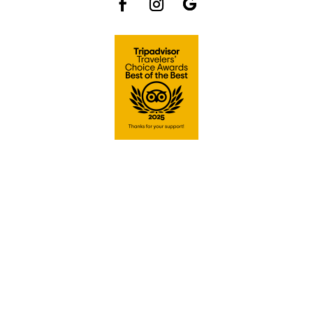
LOGEMENTS
Ti kaz
Kaz a Man Tiren
Gran Kaz 5*
INFOS & ACTUALITES
Le blog
Infos & réservation
Ecotourisme