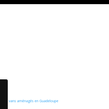
LOGEMENTS
Ti kaz
Kaz a Man Tiren
Gran Kaz 5*
on de vans aménagés en Guadeloupe