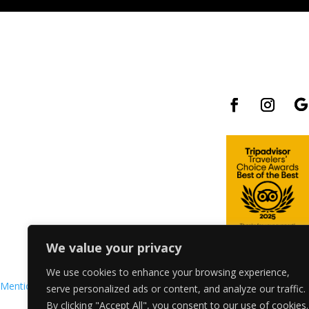
We value your privacy
We use cookies to enhance your browsing experience,
Mentions légales
–
Politique de confidentialité
–
Partenaires
–
Locati
serve personalized ads or content, and analyze our traffic.
By clicking "Accept All", you consent to our use of cookies.